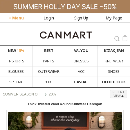
≡ Menu
Login
Sign Up
My Page
NEW
15%
BEST
VALYOU
KIZAK JEAN
T-SHIRTS
PANTS
DRESSES
KNITWEAR
BLOUSES
OUTERWEAR
ACC
SHOES
SPECIAL
1+1
CASUAL
OFFICE LOOK
RECENT
SUMMER SEASON OFF
20%
VIEW
Thick Twisted Wool Round Knitwear Cardigan