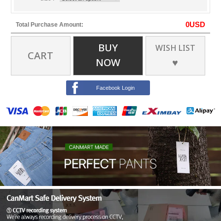
0
USD
Total Purchase Amount:
BUY
WISH LIST
CART
NOW
♥
Facebook Login