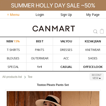
≡ Menu
Login
Sign Up
My Page
NEW
15%
BEST
VALYOU
KIZAK JEAN
T-SHIRTS
PANTS
DRESSES
KNITWEAR
BLOUSES
OUTERWEAR
ACC
SHOES
SPECIAL
1+1
CASUAL
OFFICE LOOK
RECENT
All products list
Tee
VIEW
Tootoo Pleats Pants Set