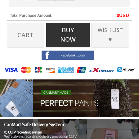
0
USD
Total Purchase Amount:
BUY
WISH LIST
CART
NOW
♥
Facebook Login