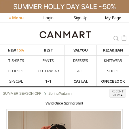
≡ Menu
Login
Sign Up
My Page
NEW
15%
BEST
VALYOU
KIZAK JEAN
T-SHIRTS
PANTS
DRESSES
KNITWEAR
BLOUSES
OUTERWEAR
ACC
SHOES
SPECIAL
1+1
CASUAL
OFFICE LOOK
RECENT
SUMMER SEASON OFF
Spring/Autumn
VIEW
Vivid Once Spring Shirt