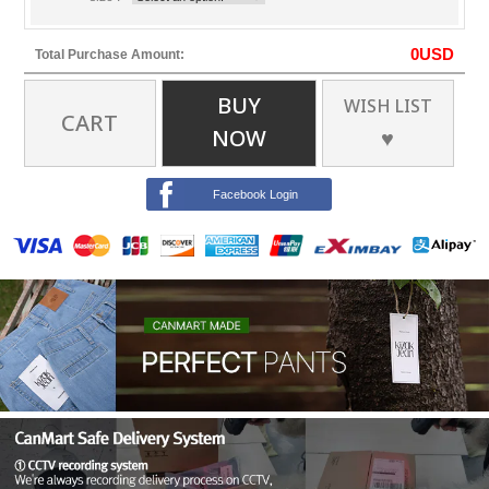
0
USD
Total Purchase Amount:
BUY
WISH LIST
CART
NOW
♥
Facebook Login