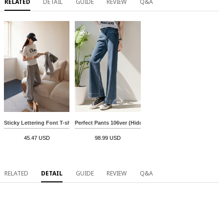
RELATED
DETAIL
GUIDE
REVIEW
Q&A
Sticky Lettering Font T-shirt
Perfect Pants 106ver (Hidden Pocket Wide)
45.47 USD
98.99 USD
RELATED
DETAIL
GUIDE
REVIEW
Q&A