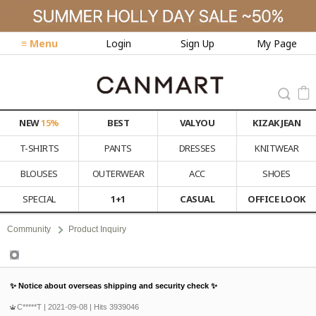
≡ Menu
Login
Sign Up
My Page
NEW
15%
BEST
VALYOU
KIZAK JEAN
T-SHIRTS
PANTS
DRESSES
KNITWEAR
BLOUSES
OUTERWEAR
ACC
SHOES
SPECIAL
1+1
CASUAL
OFFICE LOOK
Community
Product Inquiry
Product Inquiry
✨ Notice about overseas shipping and security check ✨
C*****T
| 2021-09-08 | Hits 3939046