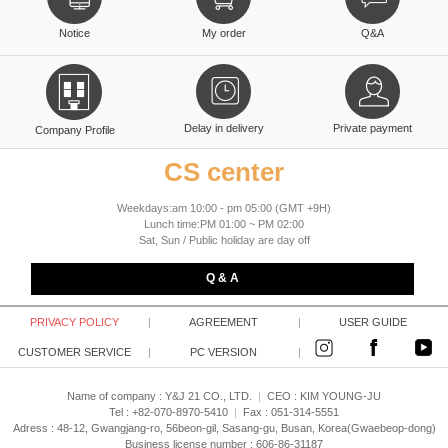
Notice
My order
Q&A
Delay in delivery
Private payment
Company Profile
CS center
Weekdays:am 10:00 - pm 05:00 (GMT +9H)
Lunch time:PM 01:00 ~ PM 02:00
Sat, Sun / Public holiday are day off
Q & A
PRIVACY POLICY
|
AGREEMENT
|
USER GUIDE
CUSTOMER SERVICE
|
PC VERSION
|
Name of company : Y&J 21 CO., LTD.
|
CEO :
KIM YOUNG-JU
Tel : +82-070-8970-5410
|
Fax : 051-314-5551
Adress : 48-12, Gwangjang-ro, 56beon-gil, Sasang-gu, Busan, Korea(Gwaebeop-dong)
Business license number : 606-86-31187