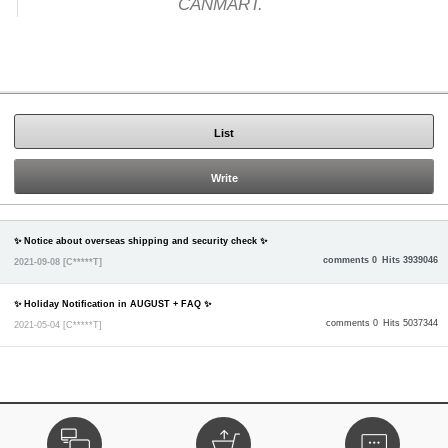
CANMART.
List
Write
✨ Notice about overseas shipping and security check ✨
comments 0
Hits 3939046
2021-09-08
[C*****T]
✨ Holiday Notification in AUGUST + FAQ ✨
comments 0
Hits 5037344
2021-05-04
[C*****T]