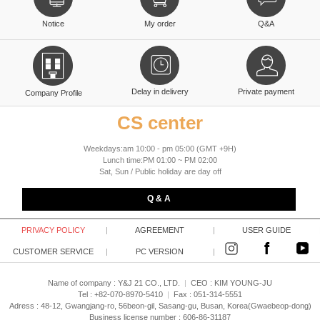
Notice
My order
Q&A
Delay in delivery
Private payment
Company Profile
CS center
Weekdays:am 10:00 - pm 05:00 (GMT +9H)
Lunch time:PM 01:00 ~ PM 02:00
Sat, Sun / Public holiday are day off
Q & A
PRIVACY POLICY
|
AGREEMENT
|
USER GUIDE
CUSTOMER SERVICE
|
PC VERSION
|
Name of company : Y&J 21 CO., LTD.
|
CEO :
KIM YOUNG-JU
Tel : +82-070-8970-5410
|
Fax : 051-314-5551
Adress : 48-12, Gwangjang-ro, 56beon-gil, Sasang-gu, Busan, Korea(Gwaebeop-dong)
Business license number : 606-86-31187