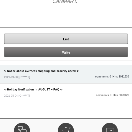
CANMART.
List
Write
✨ Notice about overseas shipping and security check ✨
comments 0
Hits 3931530
2021-09-08
[C*****T]
✨ Holiday Notification in AUGUST + FAQ ✨
comments 0
Hits 5029120
2021-05-04
[C*****T]