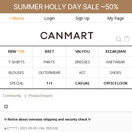
≡ Menu
Login
Sign Up
My Page
NEW
15%
BEST
VALYOU
KIZAK JEAN
T-SHIRTS
PANTS
DRESSES
KNITWEAR
BLOUSES
OUTERWEAR
ACC
SHOES
SPECIAL
1+1
CASUAL
OFFICE LOOK
Community
Product Inquiry
Product Inquiry
✨ Notice about overseas shipping and security check ✨
C*****T
| 2021-09-08 | Hits 3931530