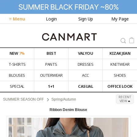
≡ Menu
Login
Sign Up
My Page
NEW
7%
BEST
VALYOU
KIZAK JEAN
T-SHIRTS
PANTS
DRESSES
KNITWEAR
BLOUSES
OUTERWEAR
ACC
SHOES
SPECIAL
1+1
CASUAL
OFFICE LOOK
RECENT
SUMMER SEASON OFF
Spring/Autumn
VIEW
Ribbon Denim Blouse