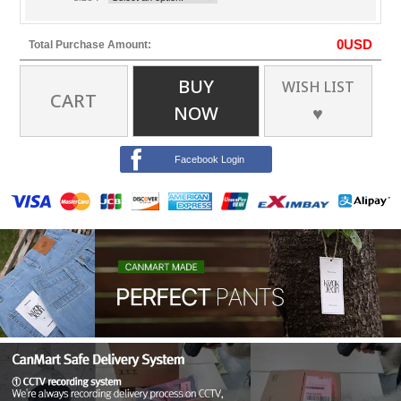
0
USD
Total Purchase Amount:
BUY
WISH LIST
CART
NOW
♥
Facebook Login