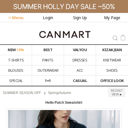
≡ Menu
Login
Sign Up
My Page
NEW
15%
BEST
VALYOU
KIZAK JEAN
T-SHIRTS
PANTS
DRESSES
KNITWEAR
BLOUSES
OUTERWEAR
ACC
SHOES
SPECIAL
1+1
CASUAL
OFFICE LOOK
RECENT
SUMMER SEASON OFF
Spring/Autumn
VIEW
Hello Patch Sweatshirt