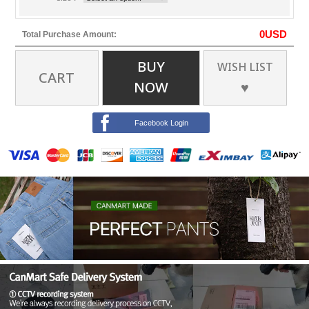
0
USD
Total Purchase Amount:
BUY
WISH LIST
CART
NOW
♥
Facebook Login