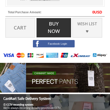
0
USD
Total Purchase Amount:
BUY
WISH LIST
CART
NOW
♥
Facebook Login