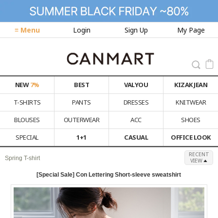
≡ Menu
Login
Sign Up
My Page
NEW
7%
BEST
VALYOU
KIZAK JEAN
T-SHIRTS
PANTS
DRESSES
KNITWEAR
BLOUSES
OUTERWEAR
ACC
SHOES
SPECIAL
1+1
CASUAL
OFFICE LOOK
RECENT
Spring T-shirt
VIEW
[Special Sale] Con Lettering Short-sleeve sweatshirt