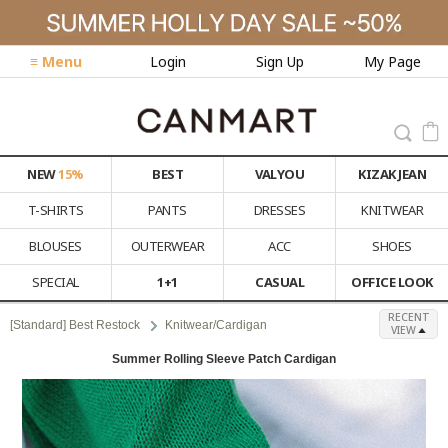
≡ Menu
Login
Sign Up
My Page
NEW
15%
BEST
VALYOU
KIZAK JEAN
T-SHIRTS
PANTS
DRESSES
KNITWEAR
BLOUSES
OUTERWEAR
ACC
SHOES
SPECIAL
1+1
CASUAL
OFFICE LOOK
RECENT
[Standard] Best Restock
Knitwear/Cardigan
VIEW
Summer Rolling Sleeve Patch Cardigan