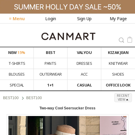
≡ Menu
Login
Sign Up
My Page
NEW
15%
BEST
VALYOU
KIZAK JEAN
T-SHIRTS
PANTS
DRESSES
KNITWEAR
BLOUSES
OUTERWEAR
ACC
SHOES
SPECIAL
1+1
CASUAL
OFFICE LOOK
RECENT
BEST100
BEST100
VIEW
Two-way Cool Seersucker Dress