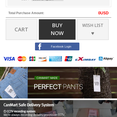
0
USD
Total Purchase Amount:
BUY
WISH LIST
CART
NOW
♥
Facebook Login