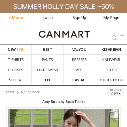
≡ Menu
Login
Sign Up
My Page
NEW
15%
BEST
VALYOU
KIZAK JEAN
T-SHIRTS
PANTS
DRESSES
KNITWEAR
BLOUSES
OUTERWEAR
ACC
SHOES
SPECIAL
1+1
CASUAL
OFFICE LOOK
RECENT
T-shirts
Raund neck
VIEW
Amy Stretchy Span T-shirt