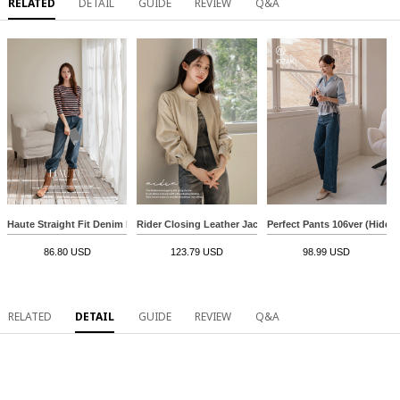
RELATED
DETAIL
GUIDE
REVIEW
Q&A
Haute Straight Fit Denim Pants
Rider Closing Leather Jacket
Perfect Pants 106ver (Hidde
86.80 USD
123.79 USD
98.99 USD
RELATED
DETAIL
GUIDE
REVIEW
Q&A