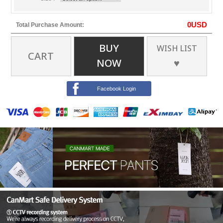
0
USD
Total Purchase Amount:
BUY
WISH LIST
CART
NOW
♥
Facebook Login