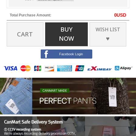
0
USD
Total Purchase Amount:
BUY
WISH LIST
CART
NOW
♥
Facebook Login