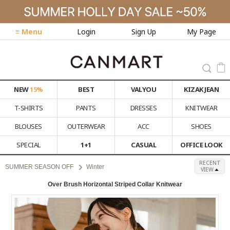
≡ Menu
Login
Sign Up
My Page
NEW
15%
BEST
VALYOU
KIZAK JEAN
T-SHIRTS
PANTS
DRESSES
KNITWEAR
BLOUSES
OUTERWEAR
ACC
SHOES
SPECIAL
1+1
CASUAL
OFFICE LOOK
RECENT
SUMMER SEASON OFF
Winter
VIEW
Over Brush Horizontal Striped Collar Knitwear