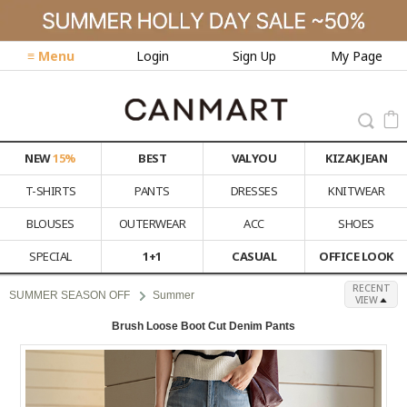
≡ Menu
Login
Sign Up
My Page
NEW
15%
BEST
VALYOU
KIZAK JEAN
T-SHIRTS
PANTS
DRESSES
KNITWEAR
BLOUSES
OUTERWEAR
ACC
SHOES
SPECIAL
1+1
CASUAL
OFFICE LOOK
RECENT
SUMMER SEASON OFF
Summer
VIEW
Brush Loose Boot Cut Denim Pants