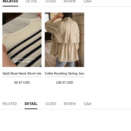
RELATED
DETAIL
GUIDE
REVIEW
Q&A
Vaidi Boat Neck Short-sleeve Knitwear
Callie Rustling String Jumper Jacket
60.97 USD
138.47 USD
RELATED
DETAIL
GUIDE
REVIEW
Q&A