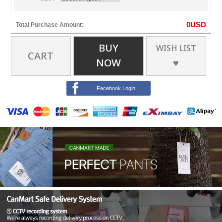
0
USD
Total Purchase Amount:
BUY
WISH LIST
CART
NOW
♥
Facebook Login