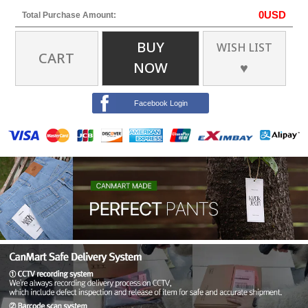
0
USD
Total Purchase Amount:
BUY
WISH LIST
CART
NOW
♥
Facebook Login