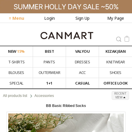
≡ Menu
Login
Sign Up
My Page
NEW
15%
BEST
VALYOU
KIZAK JEAN
T-SHIRTS
PANTS
DRESSES
KNITWEAR
BLOUSES
OUTERWEAR
ACC
SHOES
SPECIAL
1+1
CASUAL
OFFICE LOOK
RECENT
All products list
Accessories
VIEW
BB Basic Ribbed Socks