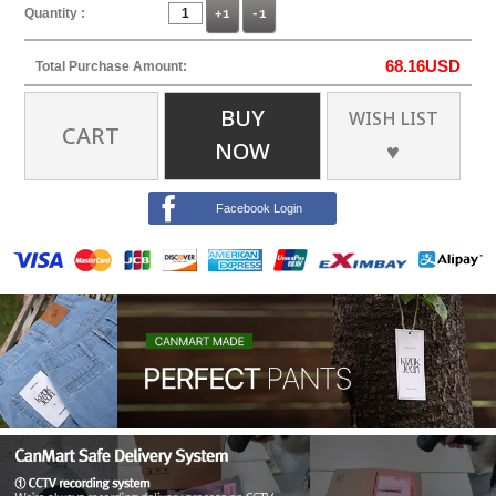
Quantity :
+1
-1
68.16
USD
Total Purchase Amount:
BUY
WISH LIST
CART
NOW
♥
Facebook Login