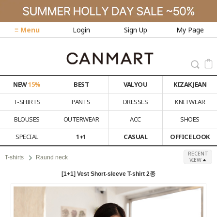
≡ Menu
Login
Sign Up
My Page
NEW
15%
BEST
VALYOU
KIZAK JEAN
T-SHIRTS
PANTS
DRESSES
KNITWEAR
BLOUSES
OUTERWEAR
ACC
SHOES
SPECIAL
1+1
CASUAL
OFFICE LOOK
RECENT
T-shirts
Raund neck
VIEW
[1+1] Vest Short-sleeve T-shirt 2종