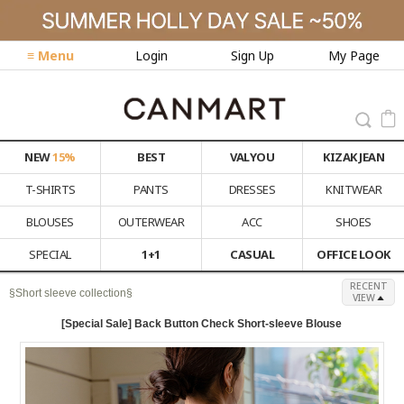
≡ Menu
Login
Sign Up
My Page
NEW
15%
BEST
VALYOU
KIZAK JEAN
T-SHIRTS
PANTS
DRESSES
KNITWEAR
BLOUSES
OUTERWEAR
ACC
SHOES
SPECIAL
1+1
CASUAL
OFFICE LOOK
RECENT
§Short sleeve collection§
VIEW
[Special Sale] Back Button Check Short-sleeve Blouse