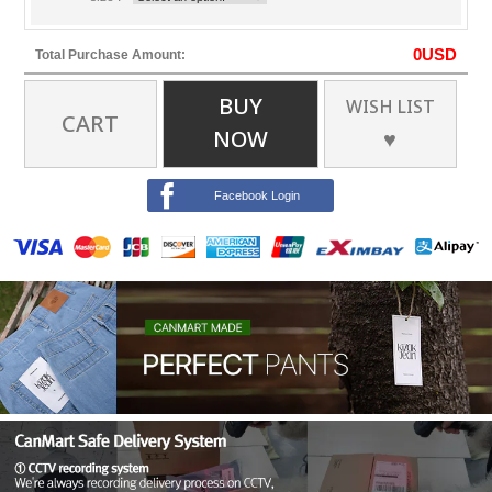
0
USD
Total Purchase Amount:
BUY
WISH LIST
CART
NOW
♥
Facebook Login