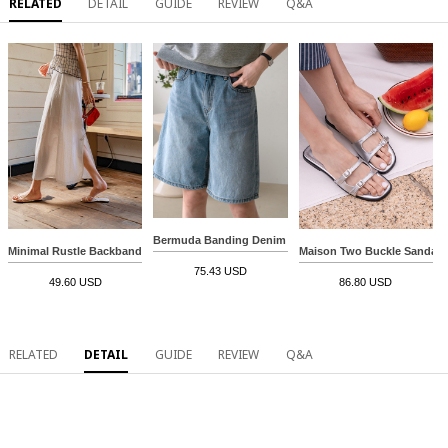
RELATED
DETAIL
GUIDE
REVIEW
Q&A
Bermuda Banding Denim Pants
Minimal Rustle Backbanding Skirt
Maison Two Buckle Sandals
75.43 USD
49.60 USD
86.80 USD
RELATED
DETAIL
GUIDE
REVIEW
Q&A