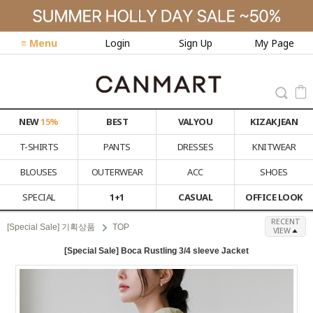
≡ Menu
Login
Sign Up
My Page
NEW
15%
BEST
VALYOU
KIZAK JEAN
T-SHIRTS
PANTS
DRESSES
KNITWEAR
BLOUSES
OUTERWEAR
ACC
SHOES
SPECIAL
1+1
CASUAL
OFFICE LOOK
RECENT
[Special Sale] 기획상품
TOP
VIEW
[Special Sale] Boca Rustling 3/4 sleeve Jacket