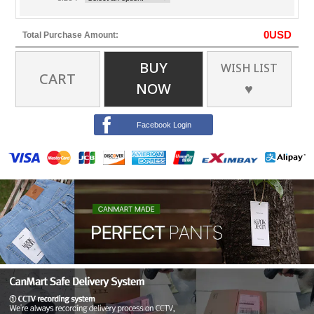
0
USD
Total Purchase Amount:
BUY
WISH LIST
CART
NOW
♥
Facebook Login