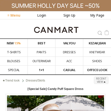
≡ Menu
Login
Sign Up
My Page
NEW
15%
BEST
VALYOU
KIZAK JEAN
T-SHIRTS
PANTS
DRESSES
KNITWEAR
BLOUSES
OUTERWEAR
ACC
SHOES
SPECIAL
1+1
CASUAL
OFFICE LOOK
RECENT
★Trend look
Dresses/Skirts
VIEW
[Special Sale] Candy Puff Square Dress