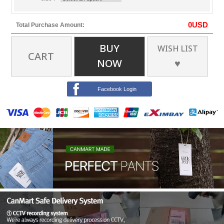
0
USD
Total Purchase Amount:
BUY
WISH LIST
CART
NOW
♥
Facebook Login