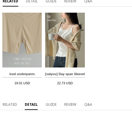
RELATED
DETAIL
GUIDE
REVIEW
Q&A
Iced underpants
[valyou] Day span Sleeveless
19.01 USD
22.73 USD
RELATED
DETAIL
GUIDE
REVIEW
Q&A