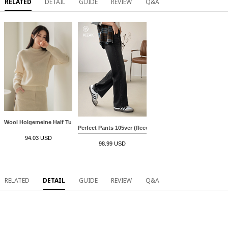
RELATED
DETAIL
GUIDE
REVIEW
Q&A
Wool Holgemeine Half Turtleneck Knitwear
Perfect Pants 105ver (fleece lined straight wide)
94.03 USD
98.99 USD
RELATED
DETAIL
GUIDE
REVIEW
Q&A