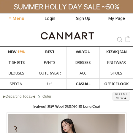
≡ Menu
Login
Sign Up
My Page
NEW
15%
BEST
VALYOU
KIZAK JEAN
T-SHIRTS
PANTS
DRESSES
KNITWEAR
BLOUSES
OUTERWEAR
ACC
SHOES
SPECIAL
1+1
CASUAL
OFFICE LOOK
RECENT
▶Departing Today◀
Outer
VIEW
[valyou] 포른 Wool 핸드메이드 Long Coat