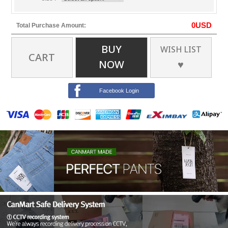
0
USD
Total Purchase Amount:
BUY
WISH LIST
CART
NOW
♥
Facebook Login