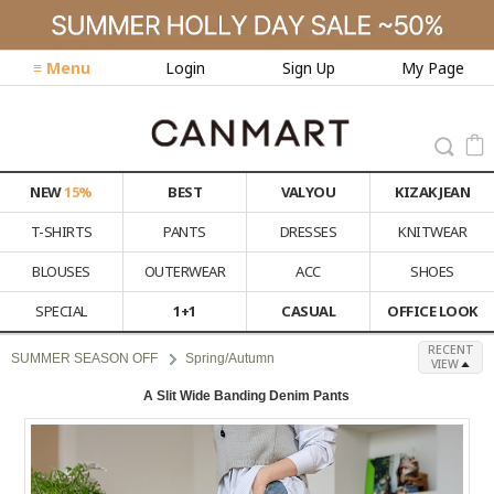
≡ Menu
Login
Sign Up
My Page
NEW
15%
BEST
VALYOU
KIZAK JEAN
T-SHIRTS
PANTS
DRESSES
KNITWEAR
BLOUSES
OUTERWEAR
ACC
SHOES
SPECIAL
1+1
CASUAL
OFFICE LOOK
RECENT
SUMMER SEASON OFF
Spring/Autumn
VIEW
A Slit Wide Banding Denim Pants