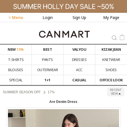
≡ Menu
Login
Sign Up
My Page
NEW
15%
BEST
VALYOU
KIZAK JEAN
T-SHIRTS
PANTS
DRESSES
KNITWEAR
BLOUSES
OUTERWEAR
ACC
SHOES
SPECIAL
1+1
CASUAL
OFFICE LOOK
RECENT
SUMMER SEASON OFF
17%
VIEW
Are Denim Dress