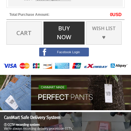
0
USD
Total Purchase Amount:
BUY
WISH LIST
CART
NOW
♥
Facebook Login