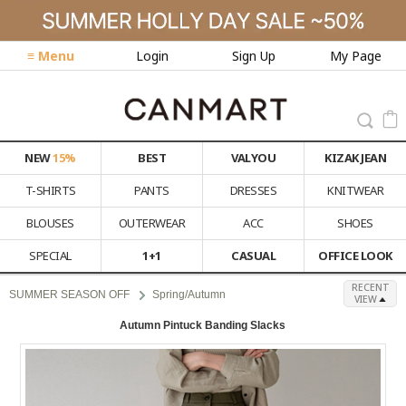
≡ Menu
Login
Sign Up
My Page
NEW
15%
BEST
VALYOU
KIZAK JEAN
T-SHIRTS
PANTS
DRESSES
KNITWEAR
BLOUSES
OUTERWEAR
ACC
SHOES
SPECIAL
1+1
CASUAL
OFFICE LOOK
RECENT
SUMMER SEASON OFF
Spring/Autumn
VIEW
Autumn Pintuck Banding Slacks