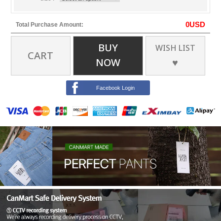
0
USD
Total Purchase Amount:
BUY
WISH LIST
CART
NOW
♥
Facebook Login