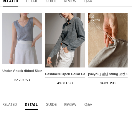
RELATED
DETAIL
GUIDE
REVIEW
Q&A
Under V-neck ribbed Sleeveless shirts
Cashmere Open Collar Cardigan Knitwear
[valyou] 밑단 string 포켓 Shir
52.70 USD
49.60 USD
94.03 USD
RELATED
DETAIL
GUIDE
REVIEW
Q&A