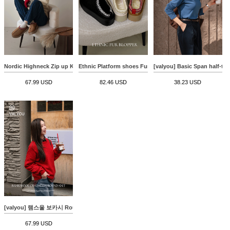
Nordic Highneck Zip up Knitwear
Ethnic Platform shoes Fur Blopper
[valyou] Basic Span half-turt
67.99 USD
82.46 USD
38.23 USD
[valyou] 램스울 보카시 Round Knitwear
67.99 USD