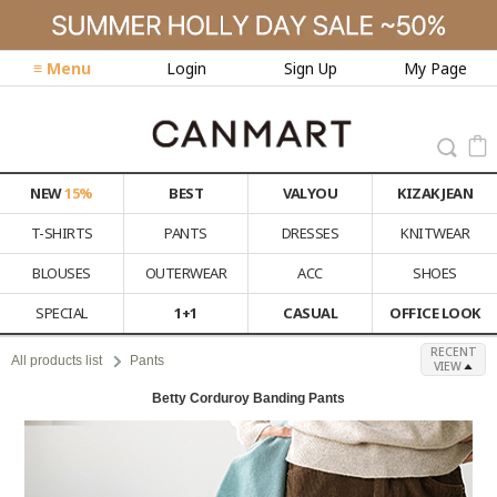
≡ Menu
Login
Sign Up
My Page
NEW
15%
BEST
VALYOU
KIZAK JEAN
T-SHIRTS
PANTS
DRESSES
KNITWEAR
BLOUSES
OUTERWEAR
ACC
SHOES
SPECIAL
1+1
CASUAL
OFFICE LOOK
RECENT
All products list
Pants
VIEW
Betty Corduroy Banding Pants