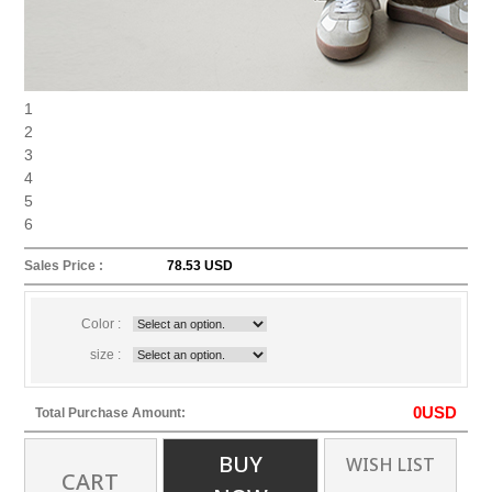
1
2
3
4
5
6
Sales Price :
78.53 USD
Color :
size :
0
USD
Total Purchase Amount:
BUY
WISH LIST
CART