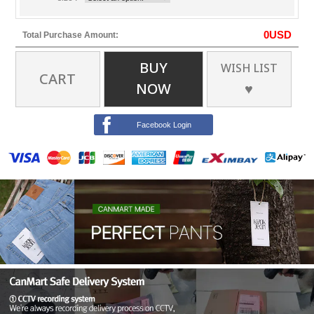
0
USD
Total Purchase Amount:
BUY
WISH LIST
CART
NOW
♥
Facebook Login