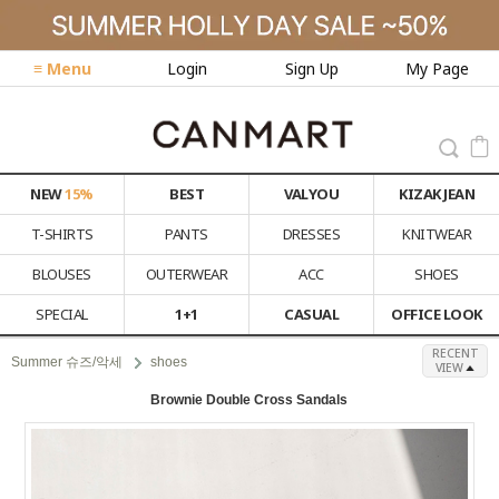
≡ Menu
Login
Sign Up
My Page
NEW
15%
BEST
VALYOU
KIZAK JEAN
T-SHIRTS
PANTS
DRESSES
KNITWEAR
BLOUSES
OUTERWEAR
ACC
SHOES
SPECIAL
1+1
CASUAL
OFFICE LOOK
RECENT
Summer 슈즈/악세
shoes
VIEW
Brownie Double Cross Sandals