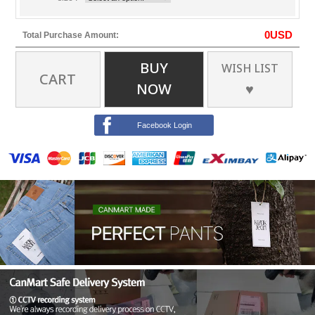
0
USD
Total Purchase Amount:
BUY
WISH LIST
CART
NOW
♥
Facebook Login