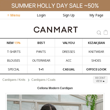
≡ Menu
Login
Sign Up
My Page
NEW
15%
BEST
VALYOU
KIZAK JEAN
T-SHIRTS
PANTS
DRESSES
KNITWEAR
BLOUSES
OUTERWEAR
ACC
SHOES
SPECIAL
1+1
CASUAL
OFFICE LOOK
RECENT
Cardigans / Knits
Cardigans / Coats
VIEW
Cellona Modern Cardigan