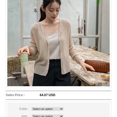
Sales Price :
64.07 USD
Color :
size :