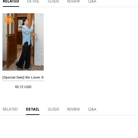
RELATED
DETAIL
GUIDE
REVIEW
Q&A
[Special Sale] Ilio Linen Shirt Sleeveless shirts Set
65.72 USD
RELATED
DETAIL
GUIDE
REVIEW
Q&A