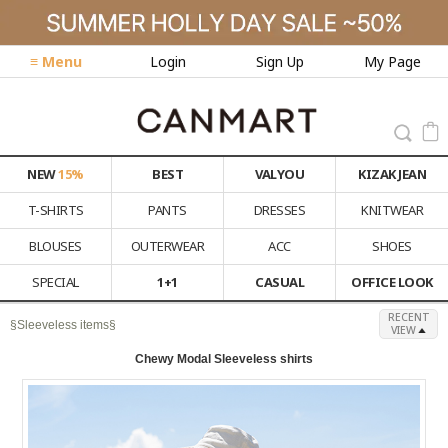
≡ Menu
Login
Sign Up
My Page
NEW
15%
BEST
VALYOU
KIZAK JEAN
T-SHIRTS
PANTS
DRESSES
KNITWEAR
BLOUSES
OUTERWEAR
ACC
SHOES
SPECIAL
1+1
CASUAL
OFFICE LOOK
RECENT
§Sleeveless items§
VIEW
Chewy Modal Sleeveless shirts