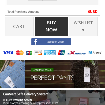
0
USD
Total Purchase Amount:
BUY
WISH LIST
CART
NOW
♥
Facebook Login