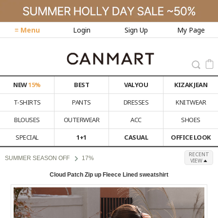
≡ Menu
Login
Sign Up
My Page
NEW
15%
BEST
VALYOU
KIZAK JEAN
T-SHIRTS
PANTS
DRESSES
KNITWEAR
BLOUSES
OUTERWEAR
ACC
SHOES
SPECIAL
1+1
CASUAL
OFFICE LOOK
RECENT
SUMMER SEASON OFF
17%
VIEW
Cloud Patch Zip up Fleece Lined sweatshirt