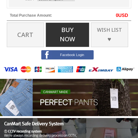
0
USD
Total Purchase Amount:
BUY
WISH LIST
CART
NOW
♥
Facebook Login