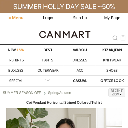
≡ Menu
Login
Sign Up
My Page
NEW
15%
BEST
VALYOU
KIZAK JEAN
T-SHIRTS
PANTS
DRESSES
KNITWEAR
BLOUSES
OUTERWEAR
ACC
SHOES
SPECIAL
1+1
CASUAL
OFFICE LOOK
RECENT
SUMMER SEASON OFF
Spring/Autumn
VIEW
Coi Pendant Horizontal Striped Collared T-shirt