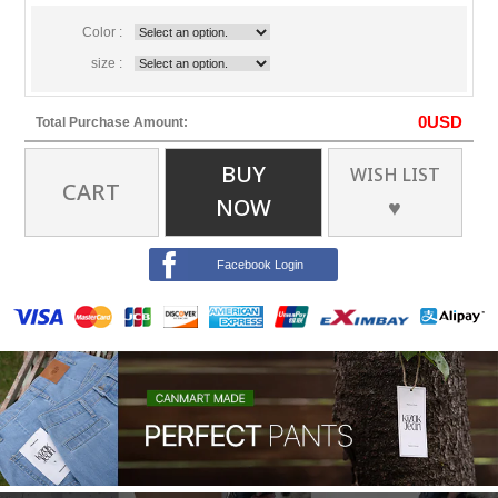
Color :
size :
0
USD
Total Purchase Amount:
BUY
WISH LIST
CART
NOW
♥
Facebook Login