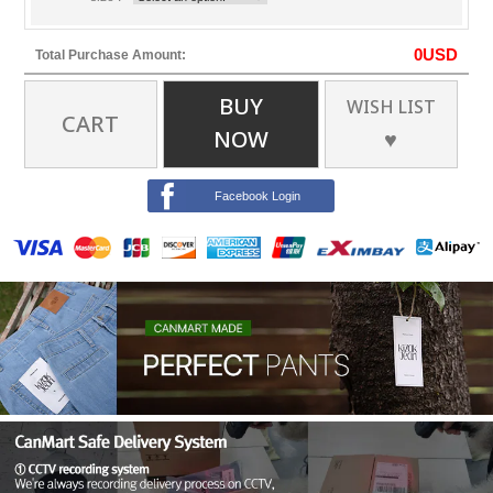
0
USD
Total Purchase Amount:
BUY
WISH LIST
CART
NOW
♥
Facebook Login