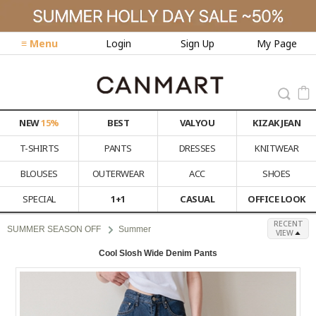
≡ Menu
Login
Sign Up
My Page
NEW
15%
BEST
VALYOU
KIZAK JEAN
T-SHIRTS
PANTS
DRESSES
KNITWEAR
BLOUSES
OUTERWEAR
ACC
SHOES
SPECIAL
1+1
CASUAL
OFFICE LOOK
RECENT
SUMMER SEASON OFF
Summer
VIEW
Cool Slosh Wide Denim Pants