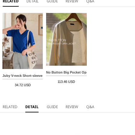
RELATED
DETAIL
GUIDE
REVIEW
Q&A
No Button Big Pocket Open Jacket
Juby V-neck Short-sleeve T-shirt
113.46 USD
34.72 USD
RELATED
DETAIL
GUIDE
REVIEW
Q&A