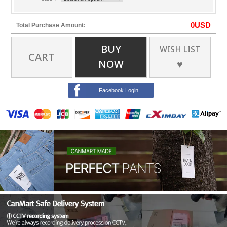
0
USD
Total Purchase Amount:
BUY
WISH LIST
CART
NOW
♥
Facebook Login