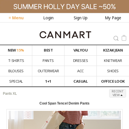
≡ Menu
Login
Sign Up
My Page
NEW
15%
BEST
VALYOU
KIZAK JEAN
T-SHIRTS
PANTS
DRESSES
KNITWEAR
BLOUSES
OUTERWEAR
ACC
SHOES
SPECIAL
1+1
CASUAL
OFFICE LOOK
RECENT
Pants XL
VIEW
Cool Span Tencel Denim Pants