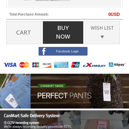
0
USD
Total Purchase Amount:
BUY
WISH LIST
CART
NOW
♥
Facebook Login