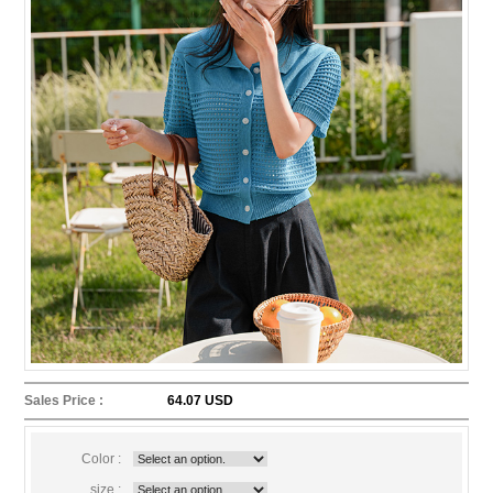
Sales Price :
64.07 USD
Color :
size :