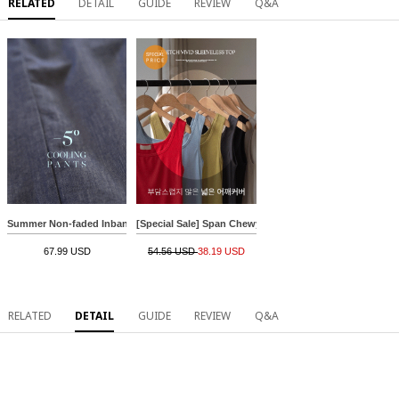
RELATED
DETAIL
GUIDE
REVIEW
Q&A
Summer Non-faded Inbanding Cold Pants
[Special Sale] Span Chewy Vivid Sleeveless shirts
67.99 USD
54.56 USD
38.19 USD
RELATED
DETAIL
GUIDE
REVIEW
Q&A