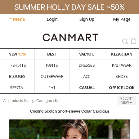
≡ Menu
Login
Sign Up
My Page
NEW
15%
BEST
VALYOU
KIZAK JEAN
T-SHIRTS
PANTS
DRESSES
KNITWEAR
BLOUSES
OUTERWEAR
ACC
SHOES
SPECIAL
1+1
CASUAL
OFFICE LOOK
RECENT
All products list
Cardigan / Knit
VIEW
Cooling Scotch Short-sleeve Collar Cardigan