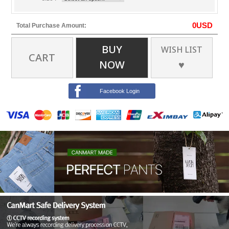
0
USD
Total Purchase Amount:
BUY
WISH LIST
CART
NOW
♥
Facebook Login