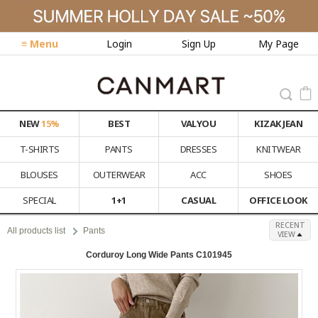
≡ Menu
Login
Sign Up
My Page
NEW
15%
BEST
VALYOU
KIZAK JEAN
T-SHIRTS
PANTS
DRESSES
KNITWEAR
BLOUSES
OUTERWEAR
ACC
SHOES
SPECIAL
1+1
CASUAL
OFFICE LOOK
RECENT
All products list
Pants
VIEW
Corduroy Long Wide Pants C101945