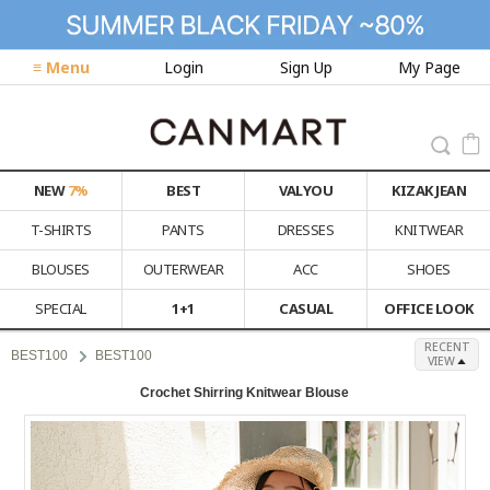
≡ Menu
Login
Sign Up
My Page
NEW
7%
BEST
VALYOU
KIZAK JEAN
T-SHIRTS
PANTS
DRESSES
KNITWEAR
BLOUSES
OUTERWEAR
ACC
SHOES
SPECIAL
1+1
CASUAL
OFFICE LOOK
RECENT
BEST100
BEST100
VIEW
Crochet Shirring Knitwear Blouse