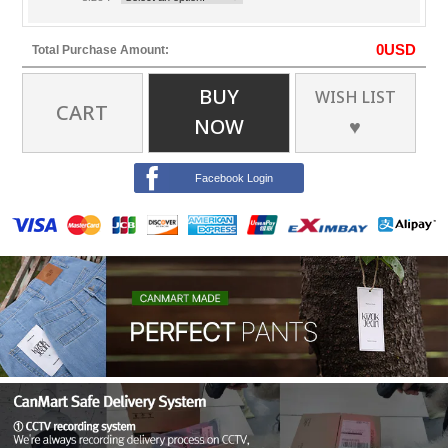
0
USD
Total Purchase Amount:
BUY
WISH LIST
CART
NOW
♥
Facebook Login