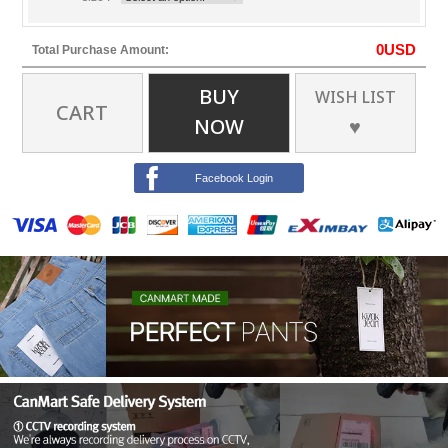
0
USD
Total Purchase Amount:
BUY
WISH LIST
CART
NOW
♥
Facebook Login