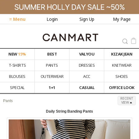
≡ Menu
Login
Sign Up
My Page
NEW
15%
BEST
VALYOU
KIZAK JEAN
T-SHIRTS
PANTS
DRESSES
KNITWEAR
BLOUSES
OUTERWEAR
ACC
SHOES
SPECIAL
1+1
CASUAL
OFFICE LOOK
RECENT
Pants
VIEW
Daily String Banding Pants