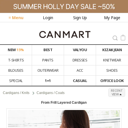
≡ Menu
Login
Sign Up
My Page
NEW
15%
BEST
VALYOU
KIZAK JEAN
T-SHIRTS
PANTS
DRESSES
KNITWEAR
BLOUSES
OUTERWEAR
ACC
SHOES
SPECIAL
1+1
CASUAL
OFFICE LOOK
RECENT
Cardigans / Knits
Cardigans / Coats
VIEW
From Frill Layered Cardigan