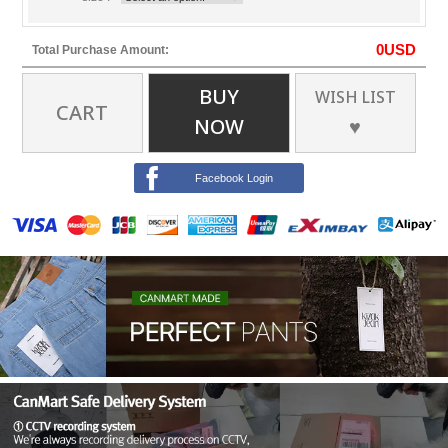
0
USD
Total Purchase Amount:
BUY
WISH LIST
CART
NOW
♥
Facebook Login