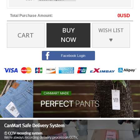
0
USD
Total Purchase Amount:
BUY
WISH LIST
CART
NOW
♥
Facebook Login