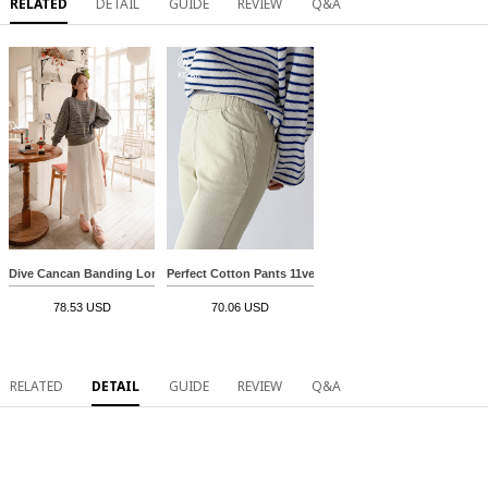
RELATED
DETAIL
GUIDE
REVIEW
Q&A
Dive Cancan Banding Long Skirt
Perfect Cotton Pants 11ver (New Spring Boots Cut)
78.53 USD
70.06 USD
RELATED
DETAIL
GUIDE
REVIEW
Q&A