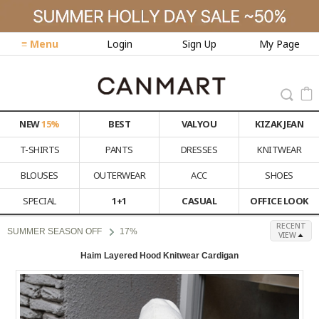
≡ Menu
Login
Sign Up
My Page
NEW
15%
BEST
VALYOU
KIZAK JEAN
T-SHIRTS
PANTS
DRESSES
KNITWEAR
BLOUSES
OUTERWEAR
ACC
SHOES
SPECIAL
1+1
CASUAL
OFFICE LOOK
RECENT
SUMMER SEASON OFF
17%
VIEW
Haim Layered Hood Knitwear Cardigan