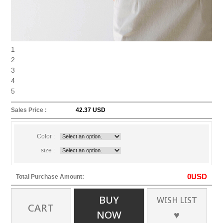
1
2
3
4
5
Sales Price :
42.37 USD
Color :
size :
0
USD
Total Purchase Amount:
BUY
WISH LIST
CART
NOW
♥