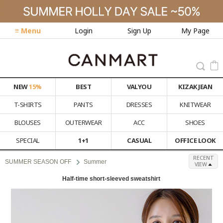
≡ Menu
Login
Sign Up
My Page
NEW
15%
BEST
VALYOU
KIZAK JEAN
T-SHIRTS
PANTS
DRESSES
KNITWEAR
BLOUSES
OUTERWEAR
ACC
SHOES
SPECIAL
1+1
CASUAL
OFFICE LOOK
RECENT
SUMMER SEASON OFF
Summer
VIEW
Half-time short-sleeved sweatshirt