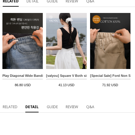
RELATED
DETAIL
GUIDE
REVIEW
Q&A
Play Diagonal Wide Banding Denim Pants
[valyou] Square V Both sides Sleeveless shirts
[Special Sale] Ford Non Sp
86.80 USD
41.13 USD
71.92 USD
RELATED
DETAIL
GUIDE
REVIEW
Q&A