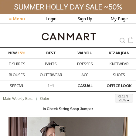
≡ Menu
Login
Sign Up
My Page
NEW
15%
BEST
VALYOU
KIZAK JEAN
T-SHIRTS
PANTS
DRESSES
KNITWEAR
BLOUSES
OUTERWEAR
ACC
SHOES
SPECIAL
1+1
CASUAL
OFFICE LOOK
RECENT
Main Weekly Best
Outer
VIEW
In Check String Snap Jumper