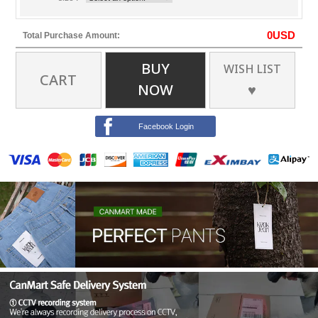
0
USD
Total Purchase Amount:
BUY
WISH LIST
CART
NOW
♥
Facebook Login