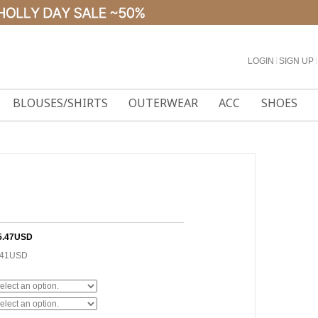
LOGIN
l
SIGN UP
l
BLOUSES/SHIRTS
OUTERWEAR
ACC
SHOES
5.47USD
.41USD