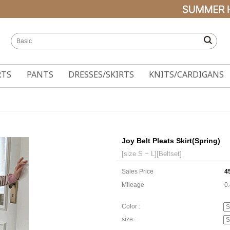
RTS
PANTS
DRESSES/SKIRTS
KNITS/CARDIGANS
Joy Belt Pleats Skirt(Spring)
[size S ~ L][Beltset]
Sales Price
4
Mileage
0
Color :
size :