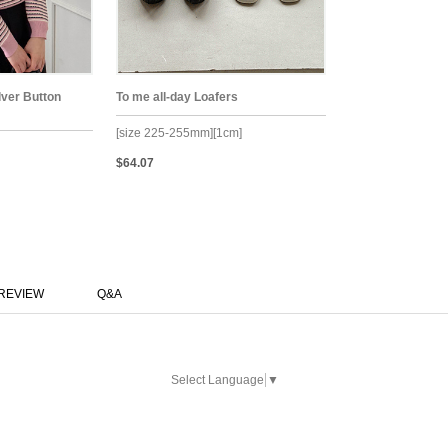
lver Button
To me all-day Loafers
[size 225-255mm][1cm]
$64.07
REVIEW
Q&A
Select Language
▼