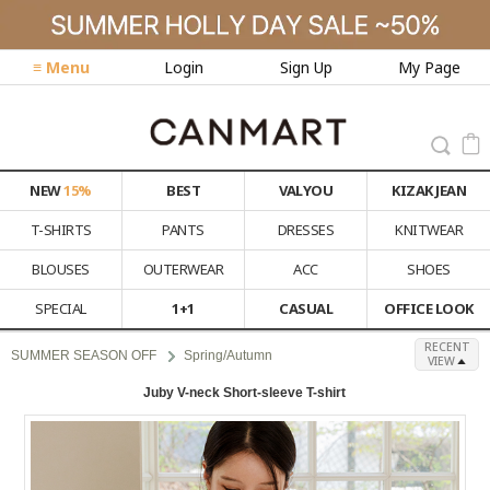
≡ Menu
Login
Sign Up
My Page
NEW
15%
BEST
VALYOU
KIZAK JEAN
T-SHIRTS
PANTS
DRESSES
KNITWEAR
BLOUSES
OUTERWEAR
ACC
SHOES
SPECIAL
1+1
CASUAL
OFFICE LOOK
RECENT
SUMMER SEASON OFF
Spring/Autumn
VIEW
Juby V-neck Short-sleeve T-shirt