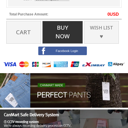
0
USD
Total Purchase Amount:
BUY
WISH LIST
CART
NOW
♥
Facebook Login