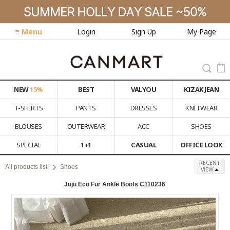
≡ Menu
Login
Sign Up
My Page
NEW
15%
BEST
VALYOU
KIZAK JEAN
T-SHIRTS
PANTS
DRESSES
KNITWEAR
BLOUSES
OUTERWEAR
ACC
SHOES
SPECIAL
1+1
CASUAL
OFFICE LOOK
RECENT
All products list
Shoes
VIEW
Juju Eco Fur Ankle Boots C110236