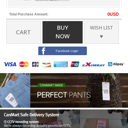
0
USD
Total Purchase Amount:
BUY
WISH LIST
CART
NOW
♥
Facebook Login