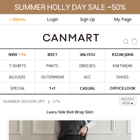
≡ Menu
Login
Sign Up
My Page
NEW
15%
BEST
VALYOU
KIZAK JEAN
T-SHIRTS
PANTS
DRESSES
KNITWEAR
BLOUSES
OUTERWEAR
ACC
SHOES
SPECIAL
1+1
CASUAL
OFFICE LOOK
RECENT
SUMMER SEASON OFF
17%
VIEW
Laura Side Belt Wrap Skirt