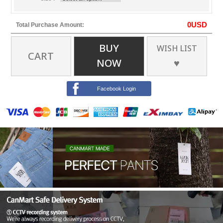
0
USD
Total Purchase Amount:
BUY
WISH LIST
CART
NOW
♥
Facebook Login