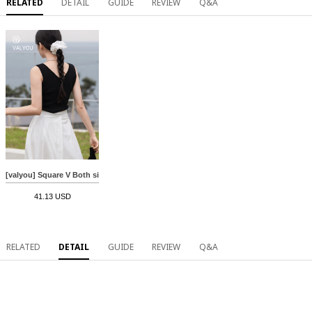
RELATED
DETAIL
GUIDE
REVIEW
Q&A
[valyou] Square V Both sides Sleeveless shirts
41.13 USD
RELATED
DETAIL
GUIDE
REVIEW
Q&A