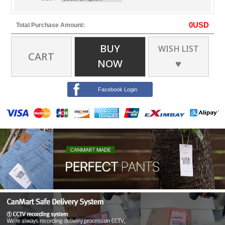
0
USD
Total Purchase Amount:
BUY
WISH LIST
CART
NOW
♥
Facebook Login