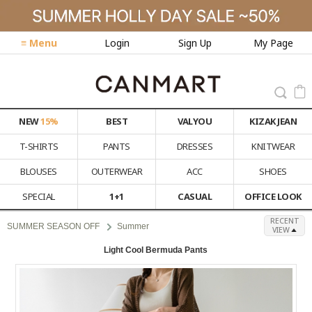
≡ Menu
Login
Sign Up
My Page
NEW
15%
BEST
VALYOU
KIZAK JEAN
T-SHIRTS
PANTS
DRESSES
KNITWEAR
BLOUSES
OUTERWEAR
ACC
SHOES
SPECIAL
1+1
CASUAL
OFFICE LOOK
RECENT
SUMMER SEASON OFF
Summer
VIEW
Light Cool Bermuda Pants