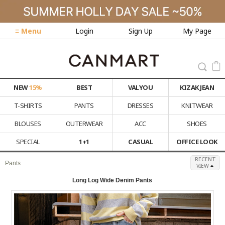
≡ Menu
Login
Sign Up
My Page
NEW
15%
BEST
VALYOU
KIZAK JEAN
T-SHIRTS
PANTS
DRESSES
KNITWEAR
BLOUSES
OUTERWEAR
ACC
SHOES
SPECIAL
1+1
CASUAL
OFFICE LOOK
RECENT
Pants
VIEW
Long Log Wide Denim Pants