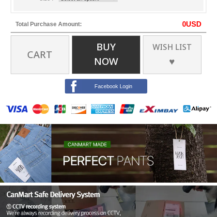
0
USD
Total Purchase Amount:
BUY
WISH LIST
CART
NOW
♥
Facebook Login