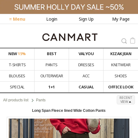
≡ Menu
Login
Sign Up
My Page
NEW
15%
BEST
VALYOU
KIZAK JEAN
T-SHIRTS
PANTS
DRESSES
KNITWEAR
BLOUSES
OUTERWEAR
ACC
SHOES
SPECIAL
1+1
CASUAL
OFFICE LOOK
RECENT
All products list
Pants
VIEW
Long Span Fleece lined Wide Cotton Pants