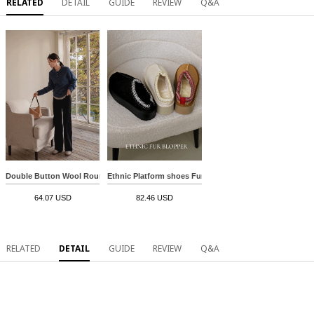
RELATED
DETAIL
GUIDE
REVIEW
Q&A
Double Button Wool Round Knitwear
Ethnic Platform shoes Fur Blopper
64.07 USD
82.46 USD
RELATED
DETAIL
GUIDE
REVIEW
Q&A