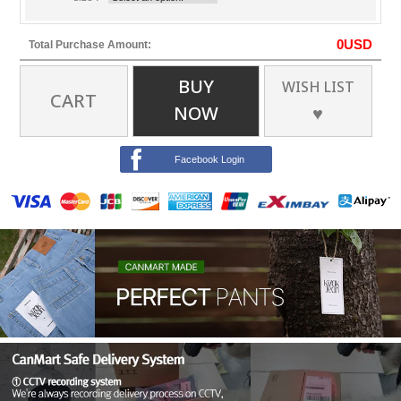
0
USD
Total Purchase Amount:
BUY
WISH LIST
CART
NOW
♥
Facebook Login