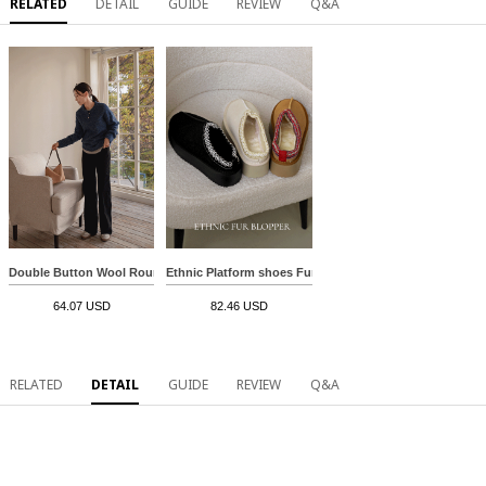
RELATED
DETAIL
GUIDE
REVIEW
Q&A
Double Button Wool Round Knitwear
Ethnic Platform shoes Fur Blopper
64.07 USD
82.46 USD
RELATED
DETAIL
GUIDE
REVIEW
Q&A