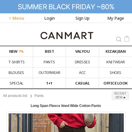
≡ Menu
Login
Sign Up
My Page
NEW
7%
BEST
VALYOU
KIZAK JEAN
T-SHIRTS
PANTS
DRESSES
KNITWEAR
BLOUSES
OUTERWEAR
ACC
SHOES
SPECIAL
1+1
CASUAL
OFFICE LOOK
RECENT
All products list
Pants
VIEW
Long Span Fleece lined Wide Cotton Pants