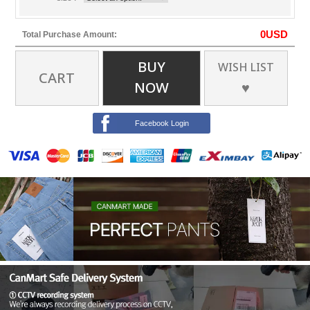
0
USD
Total Purchase Amount:
BUY
WISH LIST
CART
NOW
♥
Facebook Login