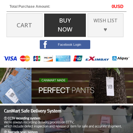
0
USD
Total Purchase Amount:
BUY
WISH LIST
CART
NOW
♥
Facebook Login