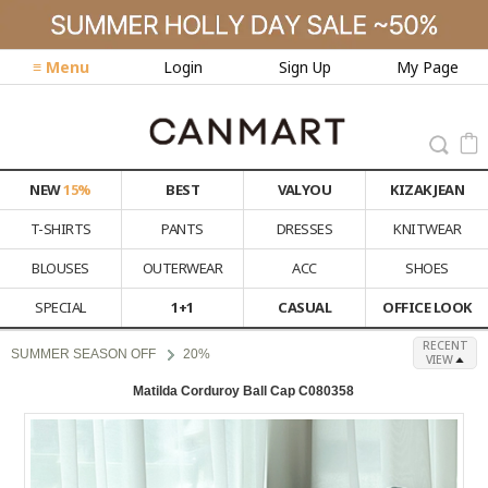
≡ Menu
Login
Sign Up
My Page
NEW
15%
BEST
VALYOU
KIZAK JEAN
T-SHIRTS
PANTS
DRESSES
KNITWEAR
BLOUSES
OUTERWEAR
ACC
SHOES
SPECIAL
1+1
CASUAL
OFFICE LOOK
RECENT
SUMMER SEASON OFF
20%
VIEW
Matilda Corduroy Ball Cap C080358