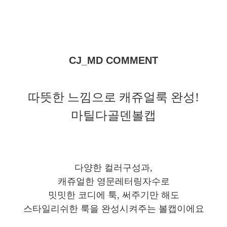
CJ_MD COMMENT
따뜻한 느낌으로 캐쥬얼룩 완성!
마틸다골덴볼캡
다양한 컬러구성과,
캐쥬얼한 영문레터링자수로
밋밋한 코디에 툭, 써주기만 해도
스타일리쉬한 룩을 완성시켜주는 볼캡이에요