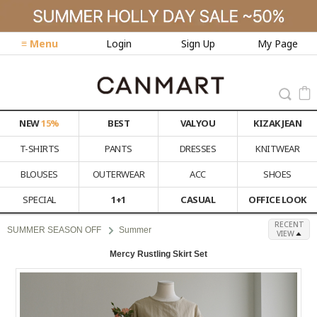
≡ Menu
Login
Sign Up
My Page
NEW
15%
BEST
VALYOU
KIZAK JEAN
T-SHIRTS
PANTS
DRESSES
KNITWEAR
BLOUSES
OUTERWEAR
ACC
SHOES
SPECIAL
1+1
CASUAL
OFFICE LOOK
RECENT
SUMMER SEASON OFF
Summer
VIEW
Mercy Rustling Skirt Set