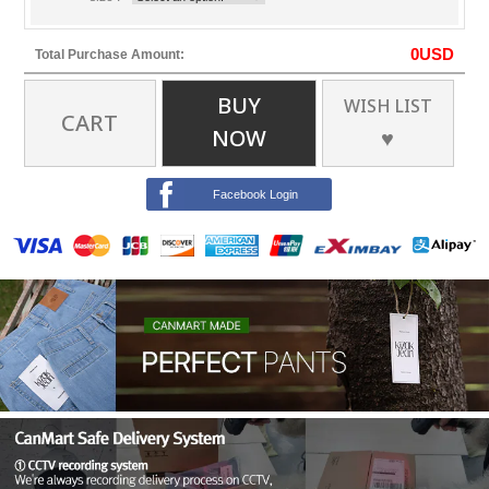
0
USD
Total Purchase Amount:
BUY
WISH LIST
CART
NOW
♥
Facebook Login