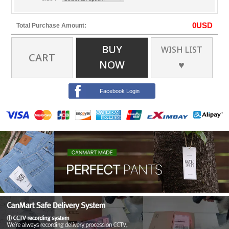
0
USD
Total Purchase Amount:
BUY
WISH LIST
CART
NOW
♥
Facebook Login