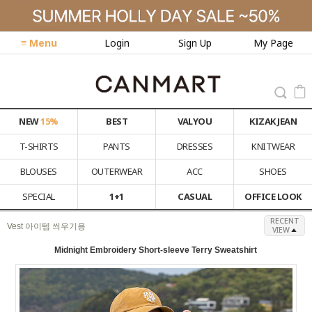
≡ Menu
Login
Sign Up
My Page
NEW
15%
BEST
VALYOU
KIZAK JEAN
T-SHIRTS
PANTS
DRESSES
KNITWEAR
BLOUSES
OUTERWEAR
ACC
SHOES
SPECIAL
1+1
CASUAL
OFFICE LOOK
RECENT
Vest 아이템 씌우기용
VIEW
Midnight Embroidery Short-sleeve Terry Sweatshirt