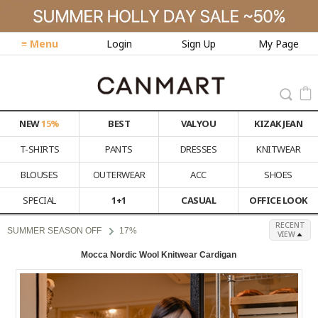
≡ Menu
Login
Sign Up
My Page
NEW
15%
BEST
VALYOU
KIZAK JEAN
T-SHIRTS
PANTS
DRESSES
KNITWEAR
BLOUSES
OUTERWEAR
ACC
SHOES
SPECIAL
1+1
CASUAL
OFFICE LOOK
RECENT
SUMMER SEASON OFF
17%
VIEW
Mocca Nordic Wool Knitwear Cardigan