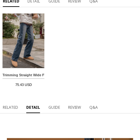
RELATED
DETAIL
GUIDE
REVIEW
Q&A
Trimming Straight Wide Fleece lined Banding Pants
75.43 USD
RELATED
DETAIL
GUIDE
REVIEW
Q&A