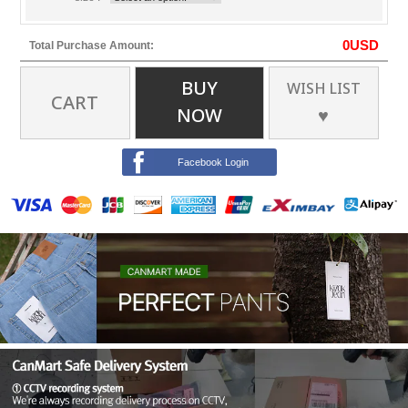
0
USD
Total Purchase Amount:
BUY
WISH LIST
CART
NOW
♥
Facebook Login